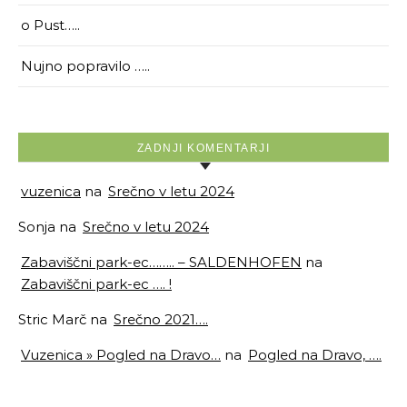
o Pust…..
Nujno popravilo …..
ZADNJI KOMENTARJI
vuzenica
na
Srečno v letu 2024
Sonja
na
Srečno v letu 2024
Zabaviščni park-ec…….. – SALDENHOFEN
na
Zabaviščni park-ec …. !
Stric Marč
na
Srečno 2021….
Vuzenica » Pogled na Dravo…
na
Pogled na Dravo, ….