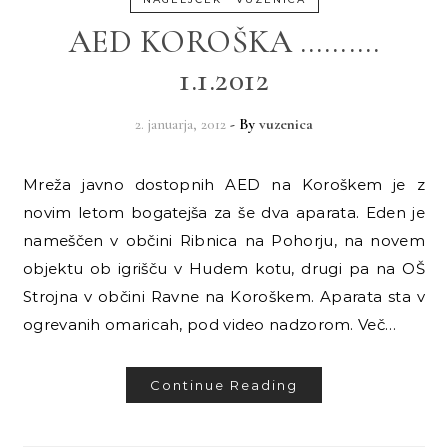
AED KOROŠKA ……….
1.1.2012
2. januarja, 2012
- By
vuzenica
Mreža javno dostopnih AED na Koroškem je z
novim letom bogatejša za še dva aparata. Eden je
nameščen v občini Ribnica na Pohorju, na novem
objektu ob igrišču v Hudem kotu, drugi pa na OŠ
Strojna v občini Ravne na Koroškem. Aparata sta v
ogrevanih omaricah, pod video nadzorom. Več…
Continue Reading