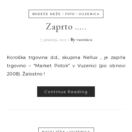
-
-
BODEČE NEŽE
FOTO
VUZENICA
Zaprto …..
7. januarja, 2012
- By
vuzenica
Koroška trgovina d.d., skupina Nellux , je zaprla
trgovino – “Market Potok” v Vuzenici (po obnovi
2008). Žalostno !
Continue Reading
-
NAGELJČEK
VUZENICA